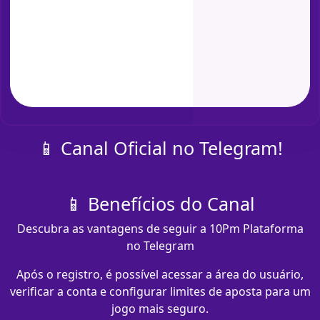
📱 Canal Oficial no Telegram!
📱 Benefícios do Canal
Descubra as vantagens de seguir a 10Pm Plataforma
no Telegram
Após o registro, é possível acessar a área do usuário,
verificar a conta e configurar limites de aposta para um
jogo mais seguro.