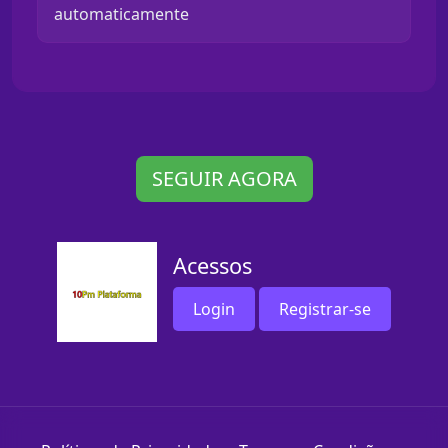
automaticamente
SEGUIR AGORA
Acessos
Login
Registrar-se