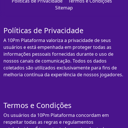
Políticas de Privacidade
Termos e Condições
Sitemap
Políticas de Privacidade
A 10Pm Plataforma valoriza a privacidade de seus
usuários e está empenhada em proteger todas as
informações pessoais fornecidas durante o uso de
nossos canais de comunicação. Todos os dados
coletados são utilizados exclusivamente para fins de
melhoria contínua da experiência de nossos jogadores.
Termos e Condições
Os usuários da 10Pm Plataforma concordam em
respeitar todas as regras e regulamentos