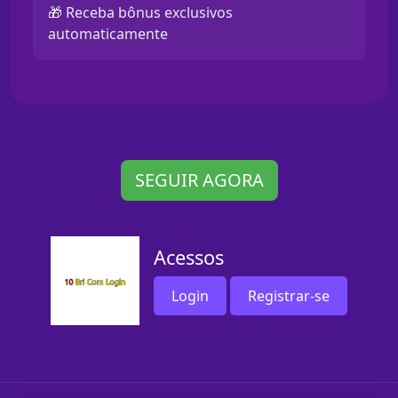
🎁 Receba bônus exclusivos
automaticamente
SEGUIR AGORA
Acessos
Login
Registrar-se