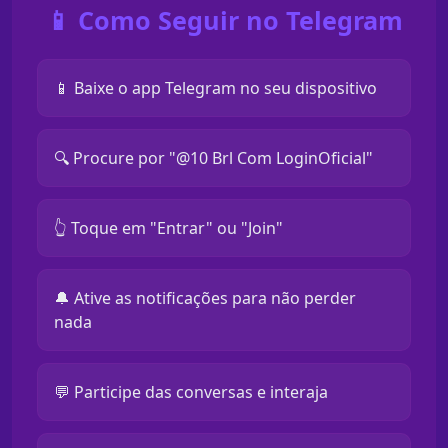
📱 Como Seguir no Telegram
📱 Baixe o app Telegram no seu dispositivo
🔍 Procure por "@10 Brl Com LoginOficial"
👆 Toque em "Entrar" ou "Join"
🔔 Ative as notificações para não perder
nada
💬 Participe das conversas e interaja