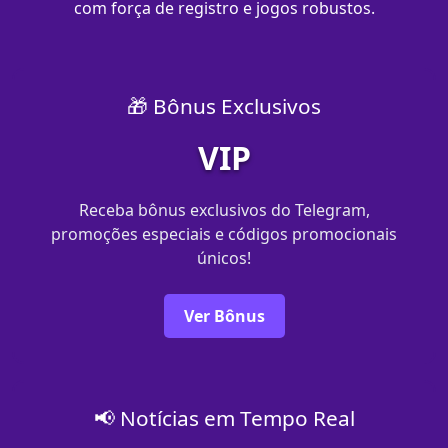
com força de registro e jogos robustos.
🎁 Bônus Exclusivos
VIP
Receba bônus exclusivos do Telegram,
promoções especiais e códigos promocionais
únicos!
Ver Bônus
📢 Notícias em Tempo Real