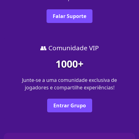
Falar Suporte
👥 Comunidade VIP
1000+
Junte-se a uma comunidade exclusiva de
jogadores e compartilhe experiências!
Entrar Grupo