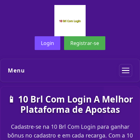
Login
Registrar-se
Menu
📱 10 Brl Com Login A Melhor
Plataforma de Apostas
Cadastre-se na 10 Brl Com Login para ganhar
bônus no cadastro e em cada recarga. Com a 10