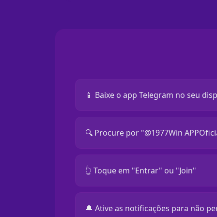
📱 Baixe o app Telegram no seu disp
🔍 Procure por "@1977Win APPOfici
👆 Toque em "Entrar" ou "Join"
🔔 Ative as notificações para não p