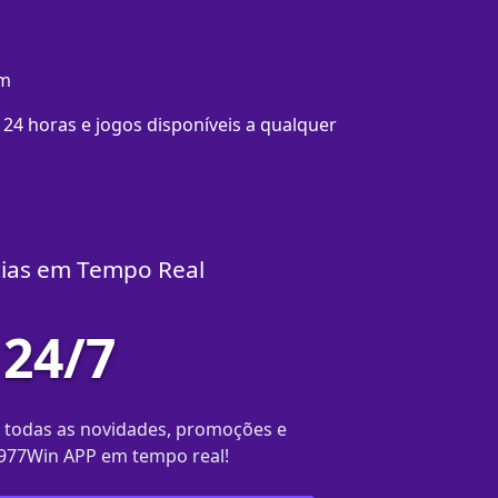
am
24 horas e jogos disponíveis a qualquer
cias em Tempo Real
24/7
e todas as novidades, promoções e
977Win APP em tempo real!