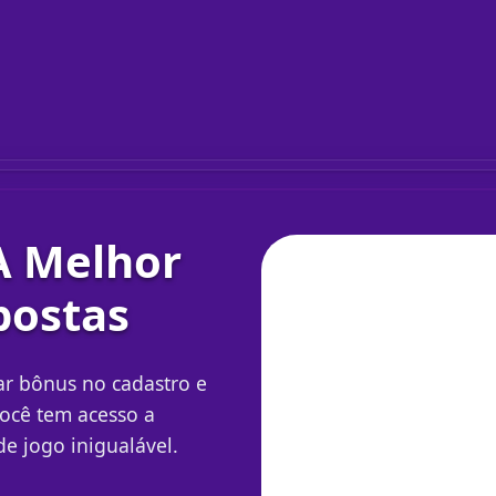
A Melhor
postas
r bônus no cadastro e
ocê tem acesso a
e jogo inigualável.