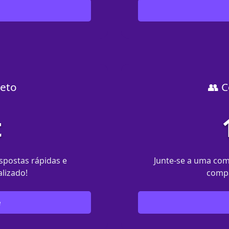
reto
👥 
t
espostas rápidas e
Junte-se a uma com
lizado!
compa
e