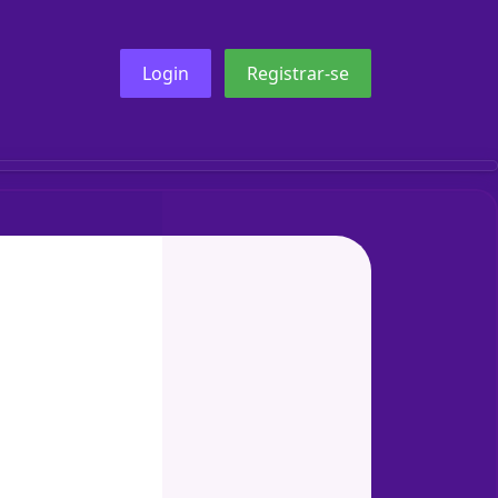
Login
Registrar-se