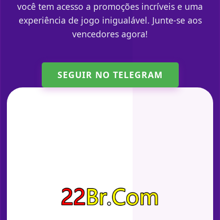
você tem acesso a promoções incríveis e uma
experiência de jogo inigualável. Junte-se aos
vencedores agora!
SEGUIR NO TELEGRAM