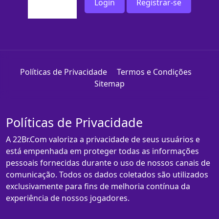
Login
Registrar-se
Políticas de Privacidade
Termos e Condições
Sitemap
Políticas de Privacidade
A 22Br.Com valoriza a privacidade de seus usuários e
está empenhada em proteger todas as informações
pessoais fornecidas durante o uso de nossos canais de
comunicação. Todos os dados coletados são utilizados
exclusivamente para fins de melhoria contínua da
experiência de nossos jogadores.