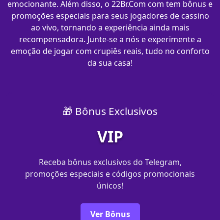
emocionante. Além disso, o 22Br.Com com​ tem bônus e
promoções especiais para seus jogadores de cassino
ao vivo, tornando a experiência ainda mais
recompensadora. Junte-se a nós e experimente a
emoção de jogar com crupiês reais, tudo no conforto
da sua casa!
🎁 Bônus Exclusivos
VIP
Receba bônus exclusivos do Telegram,
promoções especiais e códigos promocionais
únicos!
Ver Bônus