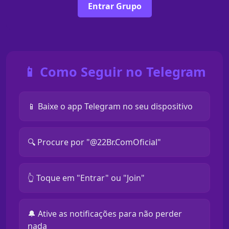
Entrar Grupo
📱 Como Seguir no Telegram
📱 Baixe o app Telegram no seu dispositivo
🔍 Procure por "@22Br.ComOficial"
👆 Toque em "Entrar" ou "Join"
🔔 Ative as notificações para não perder
nada