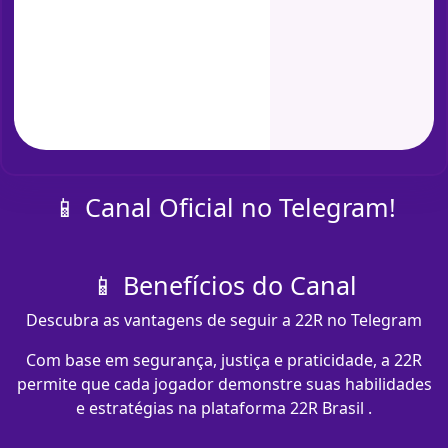
📱 Canal Oficial no Telegram!
📱 Benefícios do Canal
Descubra as vantagens de seguir a 22R no Telegram
Com base em segurança, justiça e praticidade, a 22R
permite que cada jogador demonstre suas habilidades
e estratégias na plataforma 22R Brasil .