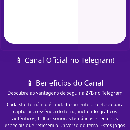
📱 Canal Oficial no Telegram!
📱 Benefícios do Canal
Descubra as vantagens de seguir a 27B no Telegram
Cada slot temático é cuidadosamente projetado para
capturar a essência do tema, incluindo gráficos
autênticos, trilhas sonoras temáticas e recursos
especiais que refletem o universo do tema. Estes jogos