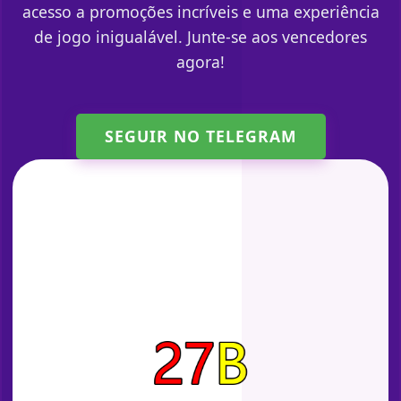
acesso a promoções incríveis e uma experiência
de jogo inigualável. Junte-se aos vencedores
agora!
SEGUIR NO TELEGRAM