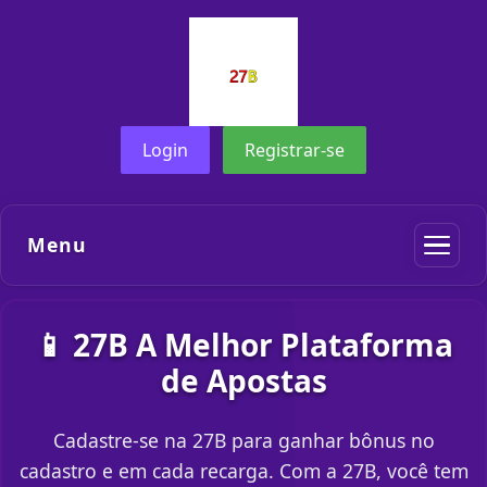
Login
Registrar-se
Menu
📱 27B A Melhor Plataforma
de Apostas
Cadastre-se na 27B para ganhar bônus no
cadastro e em cada recarga. Com a 27B, você tem