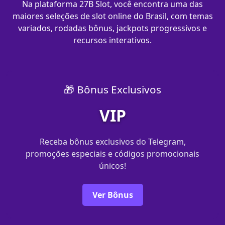
Na plataforma 27B Slot, você encontra uma das
maiores seleções de slot online do Brasil, com temas
variados, rodadas bônus, jackpots progressivos e
recursos interativos.
🎁 Bônus Exclusivos
VIP
Receba bônus exclusivos do Telegram,
promoções especiais e códigos promocionais
únicos!
Ver Bônus