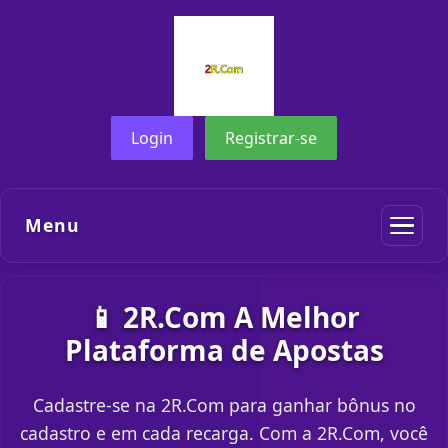
Login
Registrar-se
Menu
📱 2R.Com A Melhor
Plataforma de Apostas
Cadastre-se na 2R.Com para ganhar bônus no
cadastro e em cada recarga. Com a 2R.Com, você