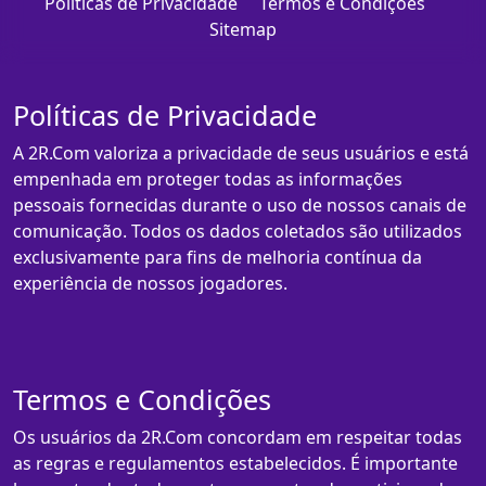
Políticas de Privacidade
Termos e Condições
Sitemap
Políticas de Privacidade
A 2R.Com valoriza a privacidade de seus usuários e está
empenhada em proteger todas as informações
pessoais fornecidas durante o uso de nossos canais de
comunicação. Todos os dados coletados são utilizados
exclusivamente para fins de melhoria contínua da
experiência de nossos jogadores.
Termos e Condições
Os usuários da 2R.Com concordam em respeitar todas
as regras e regulamentos estabelecidos. É importante