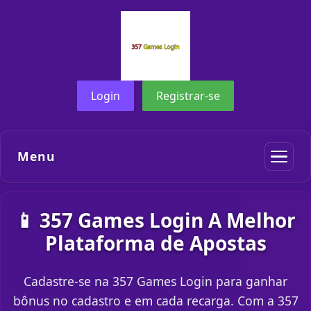
Login
Registrar-se
Menu
📱 357 Games Login A Melhor
Plataforma de Apostas
Cadastre-se na 357 Games Login para ganhar
bônus no cadastro e em cada recarga. Com a 357