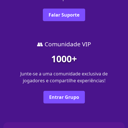
Falar Suporte
👥 Comunidade VIP
1000+
Junte-se a uma comunidade exclusiva de
jogadores e compartilhe experiências!
Entrar Grupo