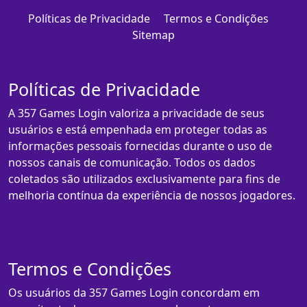
Políticas de Privacidade
Termos e Condições
Sitemap
Políticas de Privacidade
A 357 Games Login valoriza a privacidade de seus
usuários e está empenhada em proteger todas as
informações pessoais fornecidas durante o uso de
nossos canais de comunicação. Todos os dados
coletados são utilizados exclusivamente para fins de
melhoria contínua da experiência de nossos jogadores.
Termos e Condições
Os usuários da 357 Games Login concordam em