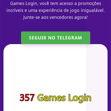
Games Login, você tem acesso a promoções
incríveis e uma experiência de jogo inigualável.
Junte-se aos vencedores agora!
SEGUIR NO TELEGRAM