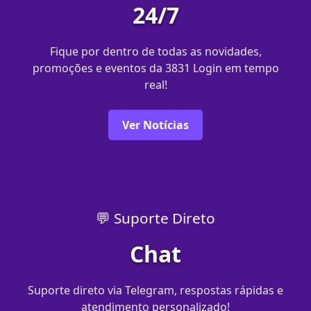
24/7
Fique por dentro de todas as novidades,
promoções e eventos da 3831 Login em tempo
real!
Ver Notícias
💬 Suporte Direto
Chat
Suporte direto via Telegram, respostas rápidas e
atendimento personalizado!