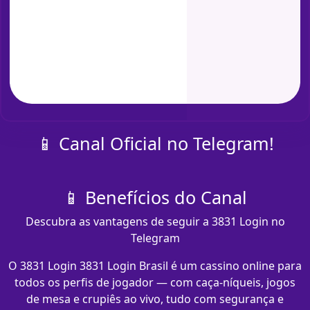
📱 Canal Oficial no Telegram!
📱 Benefícios do Canal
Descubra as vantagens de seguir a 3831 Login no
Telegram
O 3831 Login 3831 Login Brasil é um cassino online para
todos os perfis de jogador — com caça-níqueis, jogos
de mesa e crupiês ao vivo, tudo com segurança e