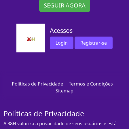
SEGUIR AGORA
Acessos
Login
Registrar-se
Políticas de Privacidade
Termos e Condições
Sitemap
Políticas de Privacidade
A 38H valoriza a privacidade de seus usuários e está