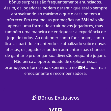
bônus surpresa são frequentemente anunciados.
Assim, os jogadores podem garantir que estão sempre
aproveitando ao máximo o que o cassino tem a
oferecer. Em resumo, as promoções no
38H
não são
apenas uma forma de atrair novos jogadores, mas
também uma maneira de enriquecer a experiência de
jogo de todos. Ao entender como funcionam, como
tirá-las partido e mantendo-se atualizado sobre novas
ofertas, os jogadores podem aumentar suas chances
de ganhar e prolongar sua diversão enquanto jogam.
Não perca a oportunidade de explorar essas
promoções e torne sua experiência no
38H
ainda mais
emocionante e recompensadora.
🎁 Bônus Exclusivos
VIP