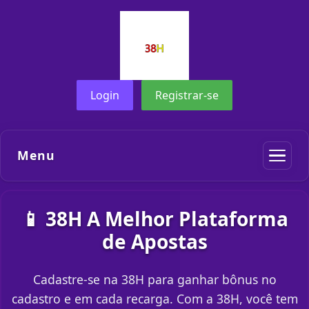
Login
Registrar-se
Menu
📱 38H A Melhor Plataforma
de Apostas
Cadastre-se na 38H para ganhar bônus no
cadastro e em cada recarga. Com a 38H, você tem