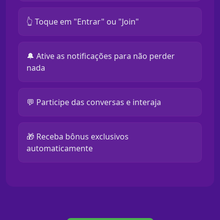
👆 Toque em "Entrar" ou "Join"
🔔 Ative as notificações para não perder
nada
💬 Participe das conversas e interaja
🎁 Receba bônus exclusivos
automaticamente