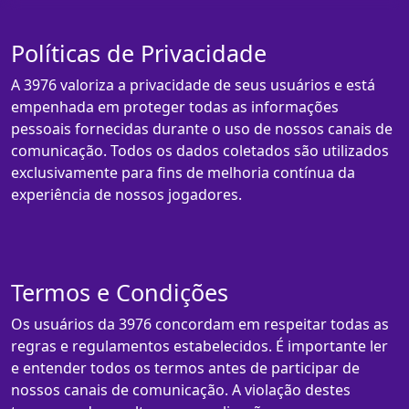
Políticas de Privacidade
A 3976 valoriza a privacidade de seus usuários e está
empenhada em proteger todas as informações
pessoais fornecidas durante o uso de nossos canais de
comunicação. Todos os dados coletados são utilizados
exclusivamente para fins de melhoria contínua da
experiência de nossos jogadores.
Termos e Condições
Os usuários da 3976 concordam em respeitar todas as
regras e regulamentos estabelecidos. É importante ler
e entender todos os termos antes de participar de
nossos canais de comunicação. A violação destes