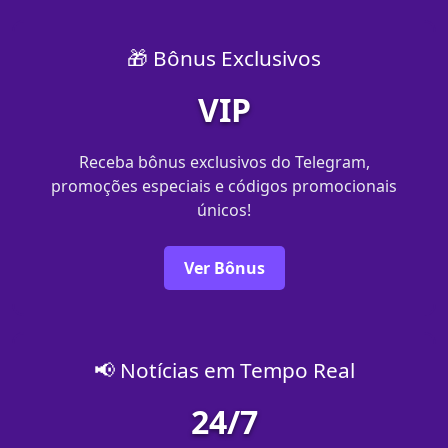
🎁 Bônus Exclusivos
VIP
Receba bônus exclusivos do Telegram,
promoções especiais e códigos promocionais
únicos!
Ver Bônus
📢 Notícias em Tempo Real
24/7