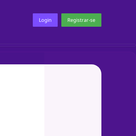
Login
Registrar-se