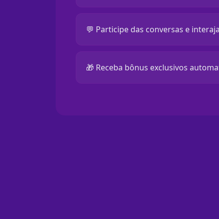
💬 Participe das conversas e interaj
🎁 Receba bônus exclusivos autom