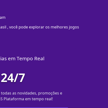
ram
sil , você pode explorar os melhores jogos
cias em Tempo Real
24/7
e todas as novidades, promoções e
SS Plataforma em tempo real!