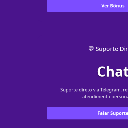
Ver Bônus
💬 Suporte Di
Cha
Suporte direto via Telegram, r
atendimento persona
Falar Suport