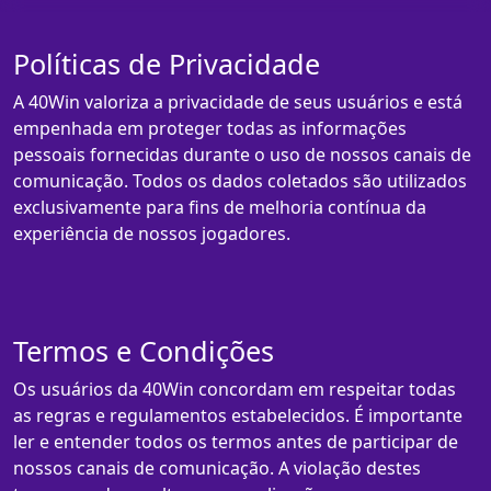
Políticas de Privacidade
A 40Win valoriza a privacidade de seus usuários e está
empenhada em proteger todas as informações
pessoais fornecidas durante o uso de nossos canais de
comunicação. Todos os dados coletados são utilizados
exclusivamente para fins de melhoria contínua da
experiência de nossos jogadores.
Termos e Condições
Os usuários da 40Win concordam em respeitar todas
as regras e regulamentos estabelecidos. É importante
ler e entender todos os termos antes de participar de
nossos canais de comunicação. A violação destes