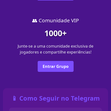
👥 Comunidade VIP
1000+
Junte-se a uma comunidade exclusiva de
jogadores e compartilhe experiências!
Entrar Grupo
📱 Como Seguir no Telegram