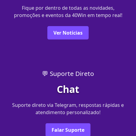
Fique por dentro de todas as novidades,
promoções e eventos da 40Win em tempo real!
Ver Notícias
💬 Suporte Direto
Chat
Suporte direto via Telegram, respostas rápidas e
atendimento personalizado!
Falar Suporte