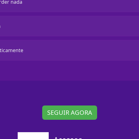
erder nada
a
aticamente
SEGUIR AGORA