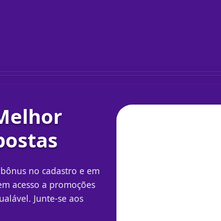
 Melhor
postas
 bônus no cadastro e em
tem acesso a promoções
ualável. Junte-se aos