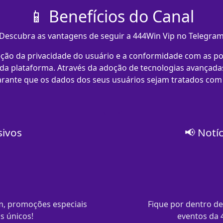
📱 Benefícios do Canal
Descubra as vantagens de seguir a 444Win Vip no Telegra
ão da privacidade do usuário e a conformidade com as pol
 da plataforma. Através da adoção de tecnologias avançada
rante que os dados dos seus usuários sejam tratados com
sivos
📢 Notí
m, promoções especiais
Fique por dentro d
s únicos!
eventos da 