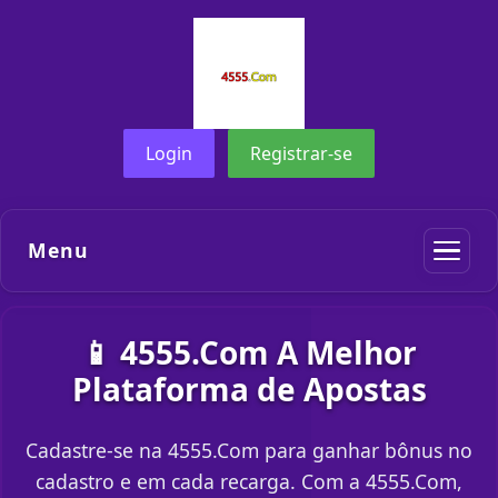
Login
Registrar-se
Menu
📱 4555.Com A Melhor
Plataforma de Apostas
Cadastre-se na 4555.Com para ganhar bônus no
cadastro e em cada recarga. Com a 4555.Com,