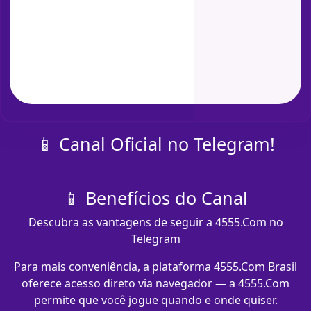
📱 Canal Oficial no Telegram!
📱 Benefícios do Canal
Descubra as vantagens de seguir a 4555.Com no
Telegram
Para mais conveniência, a plataforma 4555.Com Brasil
oferece acesso direto via navegador — a 4555.Com
permite que você jogue quando e onde quiser.