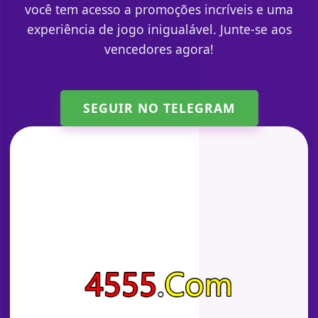
você tem acesso a promoções incríveis e uma
experiência de jogo inigualável. Junte-se aos
vencedores agora!
SEGUIR NO TELEGRAM