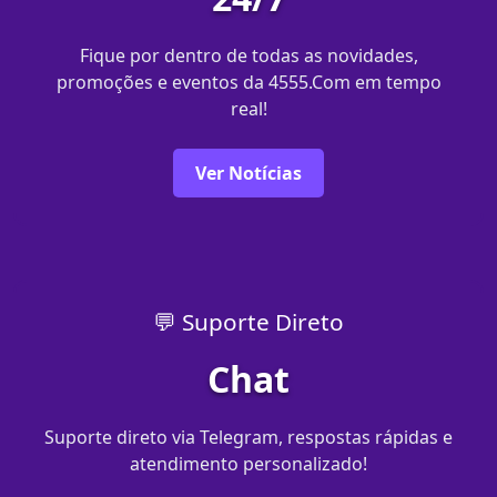
Fique por dentro de todas as novidades,
promoções e eventos da 4555.Com em tempo
real!
Ver Notícias
💬 Suporte Direto
Chat
Suporte direto via Telegram, respostas rápidas e
atendimento personalizado!