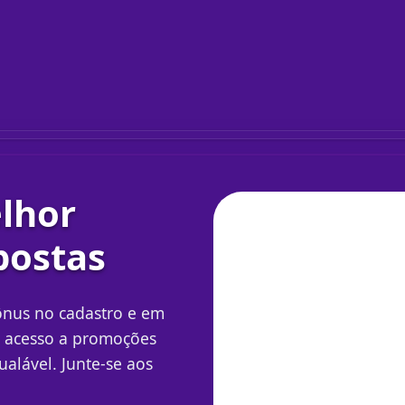
lhor
postas
ônus no cadastro e em
m acesso a promoções
ualável. Junte-se aos