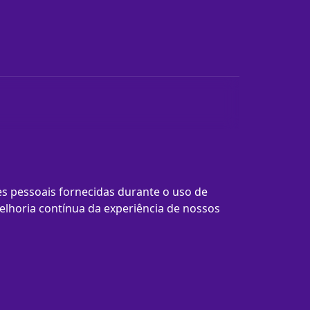
s pessoais fornecidas durante o uso de
elhoria contínua da experiência de nossos