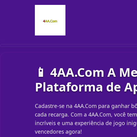
📱 4AA.Com A Me
Plataforma de A
Cadastre-se na 4AA.Com para ganhar b
cada recarga. Com a 4AA.Com, você te
incríveis e uma experiência de jogo inig
vencedores agora!