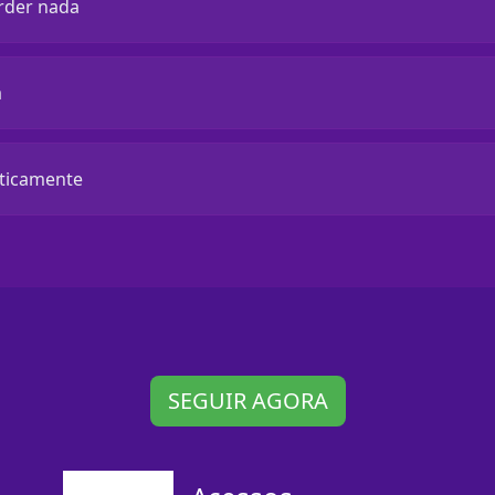
erder nada
a
aticamente
SEGUIR AGORA