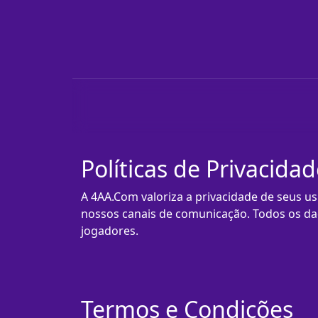
Políticas de Privacida
A 4AA.Com valoriza a privacidade de seus 
nossos canais de comunicação. Todos os dad
jogadores.
Termos e Condições