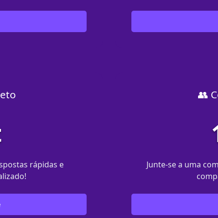
reto
👥 
t
espostas rápidas e
Junte-se a uma com
lizado!
compa
e