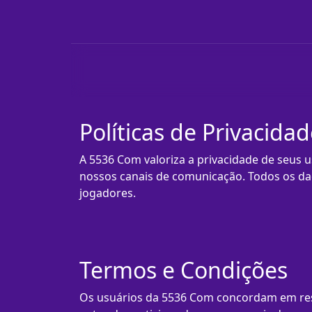
Políticas de Privacida
A 5536 Com valoriza a privacidade de seus
nossos canais de comunicação. Todos os dad
jogadores.
Termos e Condições
Os usuários da 5536 Com concordam em resp