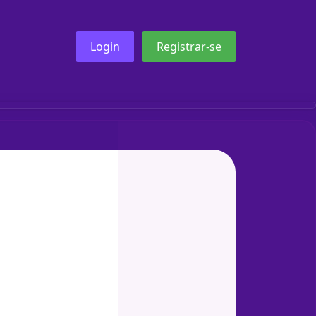
Login
Registrar-se