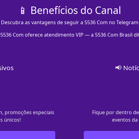
📱 Benefícios do Canal
Descubra as vantagens de seguir a 5536 Com no Telegram
5536 Com oferece atendimento VIP — a 5536 Com Brasil dita
sivos
📢 Notí
m, promoções especiais
Fique por dentro d
s únicos!
eventos da