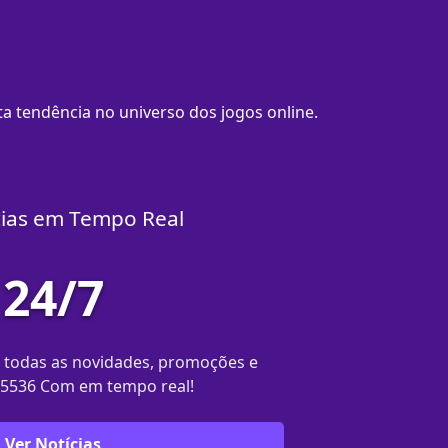
 tendência no universo dos jogos online.
cias em Tempo Real
24/7
e todas as novidades, promoções e
 5536 Com em tempo real!
Ver Notícias