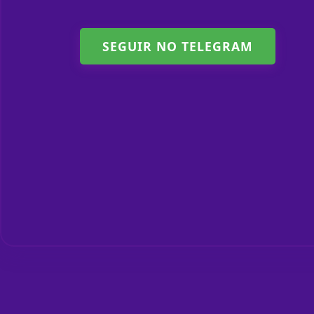
SEGUIR NO TELEGRAM