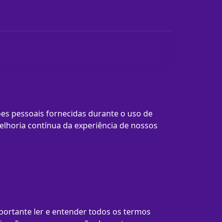
es pessoais fornecidas durante o uso de
elhoria contínua da experiência de nossos
portante ler e entender todos os termos