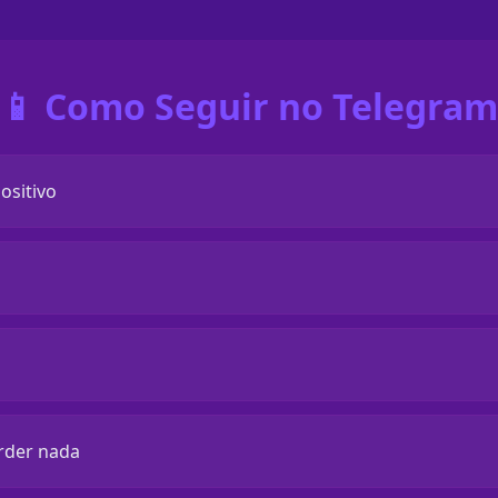
📱 Como Seguir no Telegram
ositivo
erder nada