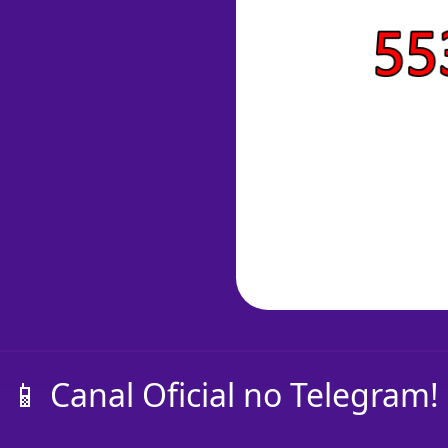
📱 Canal Oficial no Telegram!