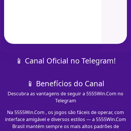
📱 Canal Oficial no Telegram!
📱 Benefícios do Canal
Descubra as vantagens de seguir a 5555Win.Com no
Telegram
Na 5555Win.Com , os jogos são fáceis de operar, com
interface amigável e diversos estilos — a 5555Win.Com
Brasil mantém sempre os mais altos padrões de