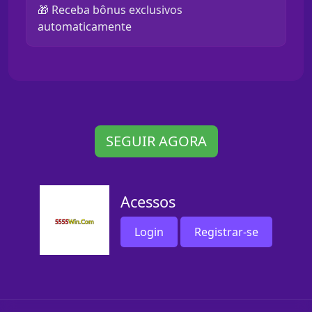
🎁 Receba bônus exclusivos
automaticamente
SEGUIR AGORA
Acessos
Login
Registrar-se