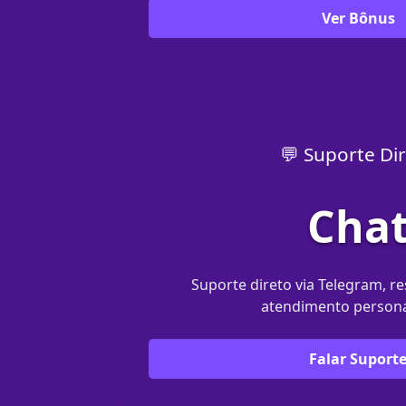
Ver Bônus
💬 Suporte Di
Cha
Suporte direto via Telegram, r
atendimento persona
Falar Suport