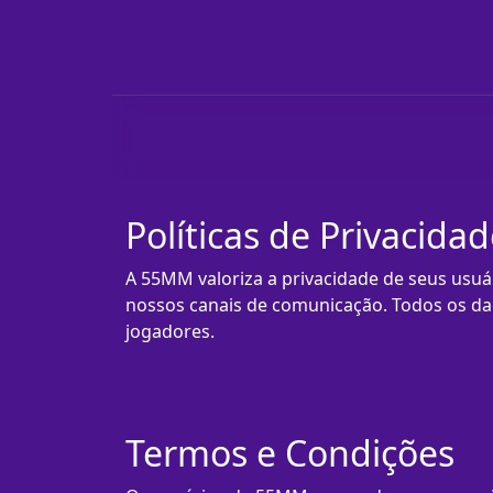
Políticas de Privacida
A 55MM valoriza a privacidade de seus usu
nossos canais de comunicação. Todos os dad
jogadores.
Termos e Condições