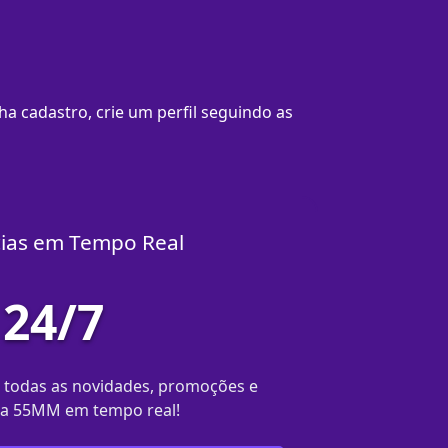
ha cadastro, crie um perfil seguindo as
cias em Tempo Real
24/7
e todas as novidades, promoções e
da 55MM em tempo real!