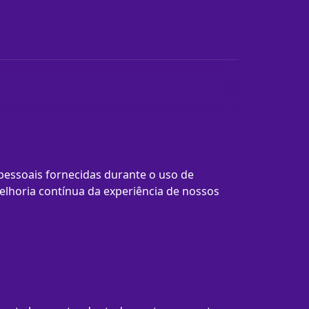
pessoais fornecidas durante o uso de
elhoria contínua da experiência de nossos