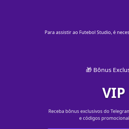
Para assistir ao Futebol Studio, é nec
🎁 Bônus Exclu
VIP
Receba bônus exclusivos do Telegra
e códigos promocionai