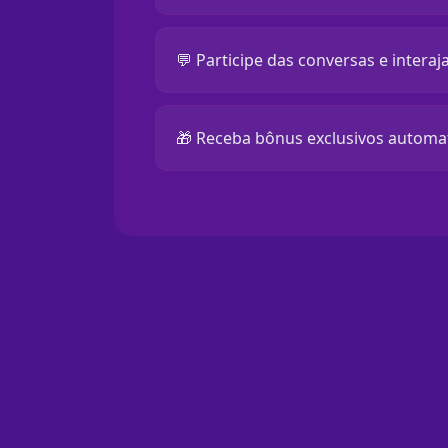
💬 Participe das conversas e interaj
🎁 Receba bônus exclusivos autom