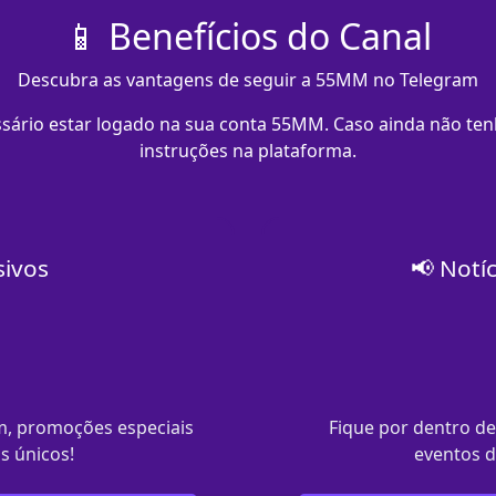
📱 Benefícios do Canal
Descubra as vantagens de seguir a 55MM no Telegram
essário estar logado na sua conta 55MM. Caso ainda não ten
instruções na plataforma.
sivos
📢 Notí
m, promoções especiais
Fique por dentro d
s únicos!
eventos 