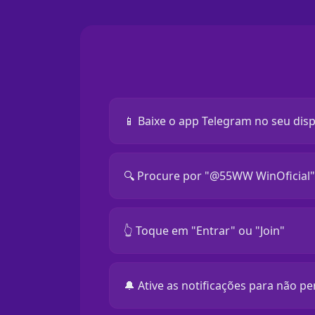
📱 Baixe o app Telegram no seu disp
🔍 Procure por "@55WW WinOficial"
👆 Toque em "Entrar" ou "Join"
🔔 Ative as notificações para não p