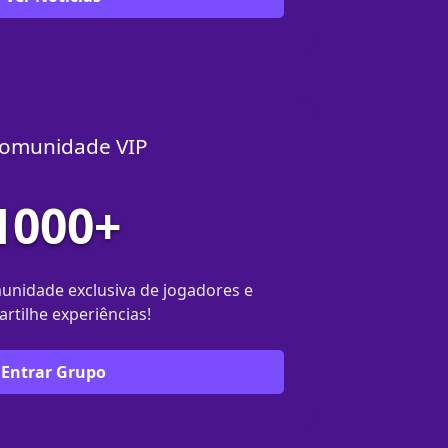
Comunidade VIP
1000+
unidade exclusiva de jogadores e
rtilhe experiências!
Entrar Grupo