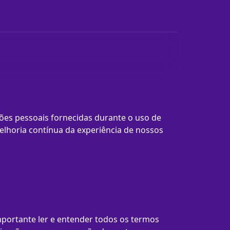
ões pessoais fornecidas durante o uso de
elhoria contínua da experiência de nossos
portante ler e entender todos os termos