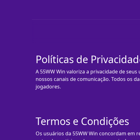
Políticas de Privacida
A 55WW Win valoriza a privacidade de seus
nossos canais de comunicação. Todos os dad
jogadores.
Termos e Condições
Os usuários da 55WW Win concordam em resp