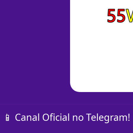
📱 Canal Oficial no Telegram!