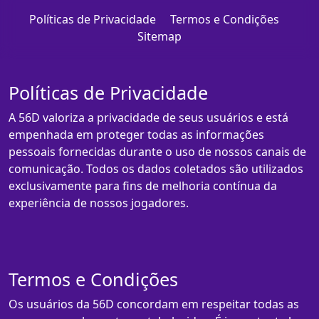
Políticas de Privacidade
Termos e Condições
Sitemap
Políticas de Privacidade
A 56D valoriza a privacidade de seus usuários e está
empenhada em proteger todas as informações
pessoais fornecidas durante o uso de nossos canais de
comunicação. Todos os dados coletados são utilizados
exclusivamente para fins de melhoria contínua da
experiência de nossos jogadores.
Termos e Condições
Os usuários da 56D concordam em respeitar todas as