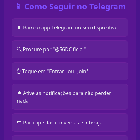
📱 Como Seguir no Telegram
📱 Baixe o app Telegram no seu dispositivo
🔍 Procure por "@56DOficial"
👆 Toque em "Entrar" ou "Join"
🔔 Ative as notificações para não perder
nada
💬 Participe das conversas e interaja