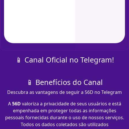
📱 Canal Oficial no Telegram!
📱 Benefícios do Canal
Descubra as vantagens de seguir a 56D no Telegram
A
56D
valoriza a privacidade de seus usuários e está
empenhada em proteger todas as informações
pessoais fornecidas durante o uso de nossos serviços.
Todos os dados coletados são utilizados