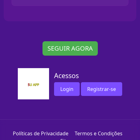
SEGUIR AGORA
Acessos
Login
Registrar-se
Políticas de Privacidade
Termos e Condições