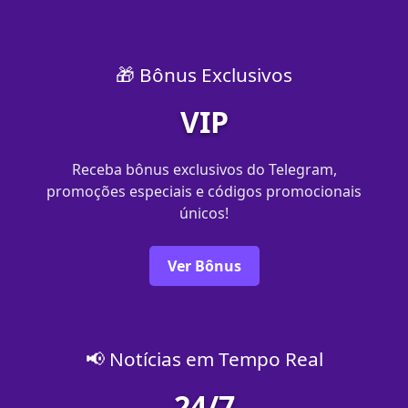
🎁 Bônus Exclusivos
VIP
Receba bônus exclusivos do Telegram,
promoções especiais e códigos promocionais
únicos!
Ver Bônus
📢 Notícias em Tempo Real
24/7