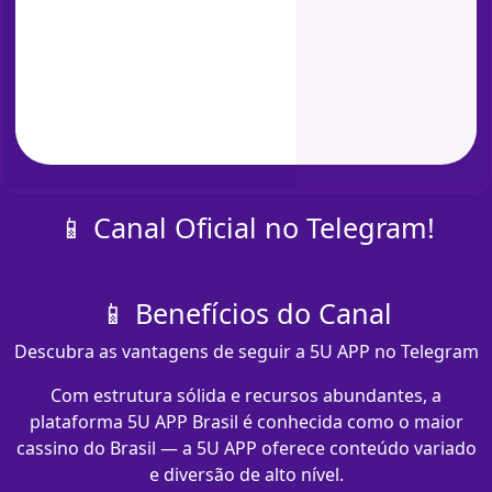
📱 Canal Oficial no Telegram!
📱 Benefícios do Canal
Descubra as vantagens de seguir a 5U APP no Telegram
Com estrutura sólida e recursos abundantes, a
plataforma 5U APP Brasil é conhecida como o maior
cassino do Brasil — a 5U APP oferece conteúdo variado
e diversão de alto nível.