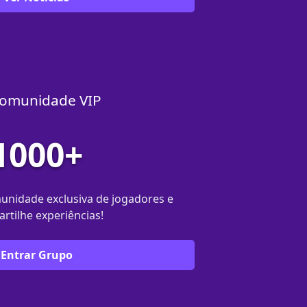
Comunidade VIP
1000+
unidade exclusiva de jogadores e
rtilhe experiências!
Entrar Grupo