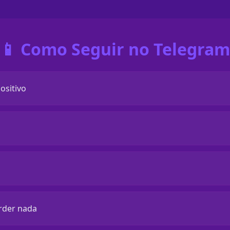
📱 Como Seguir no Telegram
ositivo
erder nada