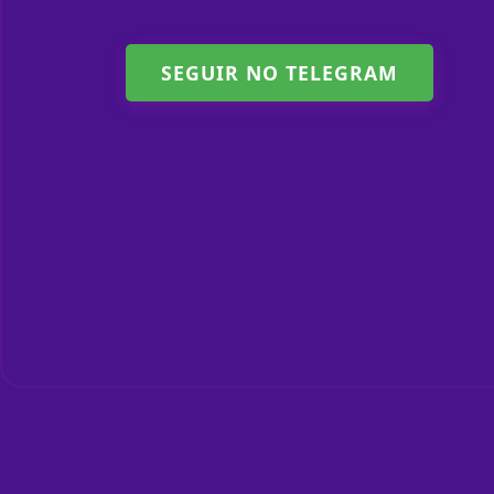
SEGUIR NO TELEGRAM