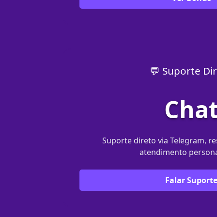
💬 Suporte Di
Cha
Suporte direto via Telegram, r
atendimento persona
Falar Suport