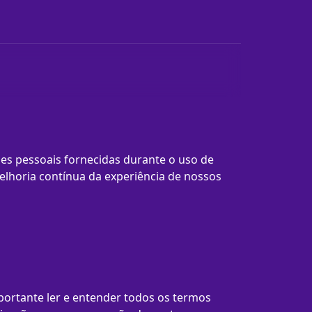
es pessoais fornecidas durante o uso de
elhoria contínua da experiência de nossos
ortante ler e entender todos os termos