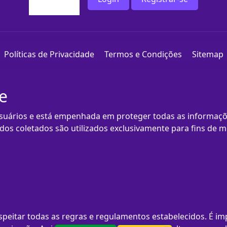
Políticas de Privacidade
Termos e Condições
Sitemap
de
usuários e está empenhada em proteger todas as informaçõ
os coletados são utilizados exclusivamente para fins de m
eitar todas as regras e regulamentos estabelecidos. É imp