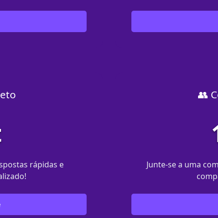
reto
👥 
t
espostas rápidas e
Junte-se a uma com
lizado!
compa
e