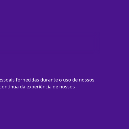
essoais fornecidas durante o uso de nossos
 contínua da experiência de nossos