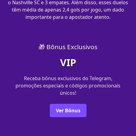
o Nashville SC e 3 empates. Além disso, esses duelos
têm média de apenas 2,4 gols por jogo, um dado
importante para o apostador atento.
🎁 Bônus Exclusivos
VIP
Receba bônus exclusivos do Telegram,
promoções especiais e códigos promocionais
únicos!
Ver Bônus