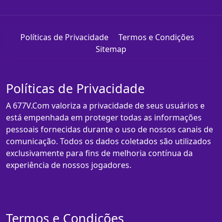
Políticas de Privacidade
Termos e Condições
Sitemap
Políticas de Privacidade
A 677V.Com valoriza a privacidade de seus usuários e
está empenhada em proteger todas as informações
pessoais fornecidas durante o uso de nossos canais de
comunicação. Todos os dados coletados são utilizados
exclusivamente para fins de melhoria contínua da
experiência de nossos jogadores.
Termos e Condições