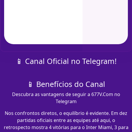
📱 Canal Oficial no Telegram!
📱 Benefícios do Canal
Descubra as vantagens de seguir a 677V.Com no
Telegram
Nos confrontos diretos, o equilíbrio é evidente. Em dez
partidas oficiais entre as equipes até aqui, o
retrospecto mostra 4 vitórias para o Inter Miami, 3 para