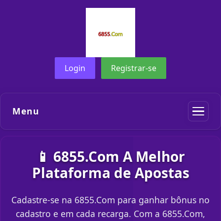
Login
Registrar-se
Menu
📱 6855.Com A Melhor
Plataforma de Apostas
Cadastre-se na 6855.Com para ganhar bônus no
cadastro e em cada recarga. Com a 6855.Com,