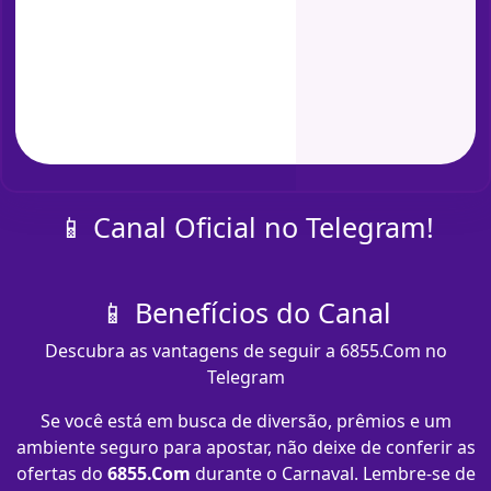
📱 Canal Oficial no Telegram!
📱 Benefícios do Canal
Descubra as vantagens de seguir a 6855.Com no
Telegram
Se você está em busca de diversão, prêmios e um
ambiente seguro para apostar, não deixe de conferir as
ofertas do
6855.Com
durante o Carnaval. Lembre-se de