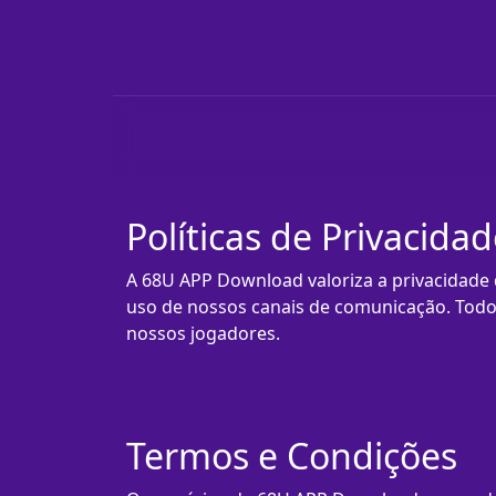
Políticas de Privacida
A 68U APP Download valoriza a privacidade
uso de nossos canais de comunicação. Todos
nossos jogadores.
Termos e Condições