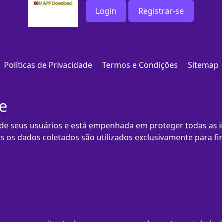
Login
Registrar-se
Políticas de Privacidade
Termos e Condições
Sitemap
de
 de seus usuários e está empenhada em proteger todas as 
 os dados coletados são utilizados exclusivamente para fi