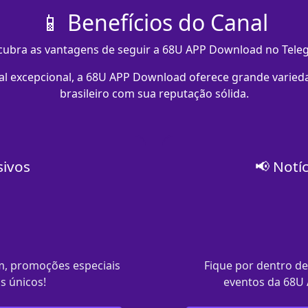
📱 Benefícios do Canal
cubra as vantagens de seguir a 68U APP Download no Tele
al excepcional, a 68U APP Download oferece grande varie
brasileiro com sua reputação sólida.
sivos
📢 Notí
m, promoções especiais
Fique por dentro d
s únicos!
eventos da 68U