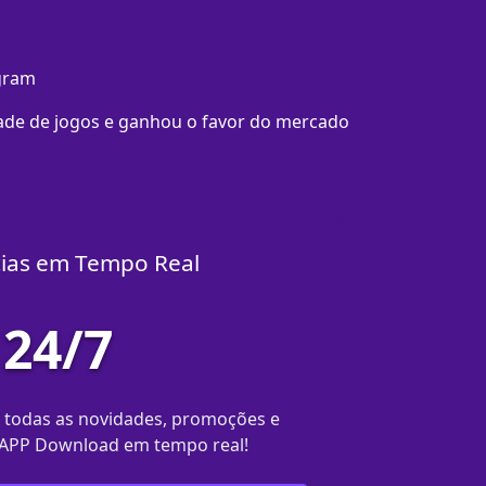
gram
dade de jogos e ganhou o favor do mercado
cias em Tempo Real
24/7
e todas as novidades, promoções e
 APP Download em tempo real!