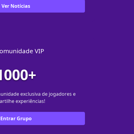
Ver Notícias
Comunidade VIP
1000+
unidade exclusiva de jogadores e
rtilhe experiências!
Entrar Grupo