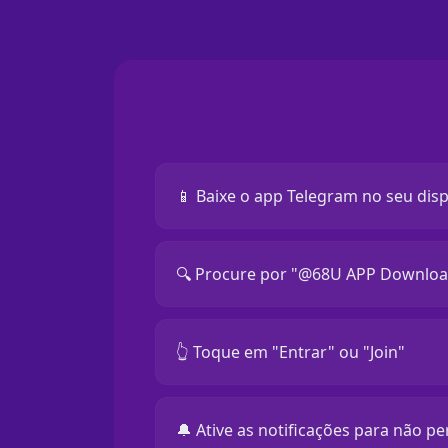
📱 Baixe o app Telegram no seu disp
🔍 Procure por "@68U APP Download
👆 Toque em "Entrar" ou "Join"
🔔 Ative as notificações para não p