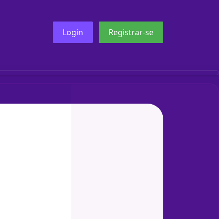
Login
Registrar-se