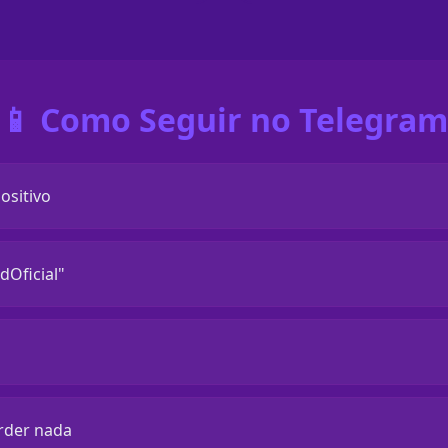
📱 Como Seguir no Telegram
ositivo
Oficial"
erder nada