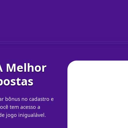
A Melhor
postas
r bônus no cadastro e
ocê tem acesso a
e jogo inigualável.