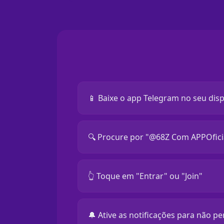
📱 Baixe o app Telegram no seu disp
🔍 Procure por "@68Z Com APPOfici
👆 Toque em "Entrar" ou "Join"
🔔 Ative as notificações para não p