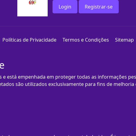
Login
Registrar-se
Políticas de Privacidade
Termos e Condições
Sitemap
de
ios e está empenhada em proteger todas as informações pe
tados são utilizados exclusivamente para fins de melhoria