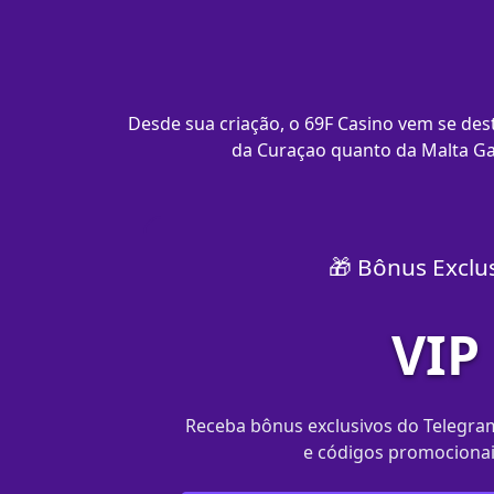
Desde sua criação, o 69F Casino vem se de
da Curaçao quanto da Malta Gam
🎁 Bônus Exclu
VIP
Receba bônus exclusivos do Telegra
e códigos promocionai