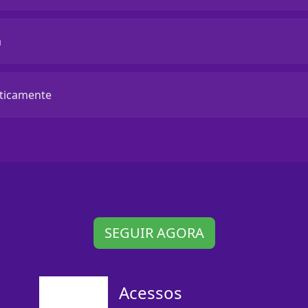
a
aticamente
SEGUIR AGORA
Acessos