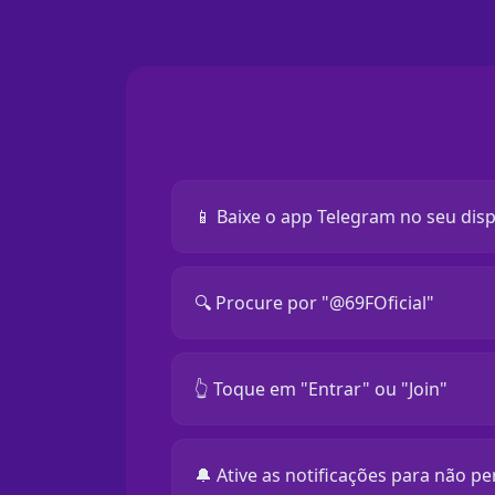
📱 Baixe o app Telegram no seu disp
🔍 Procure por "@69FOficial"
👆 Toque em "Entrar" ou "Join"
🔔 Ative as notificações para não p