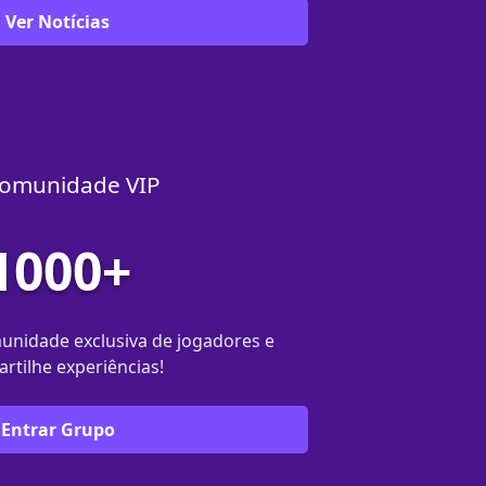
Ver Notícias
Comunidade VIP
1000+
unidade exclusiva de jogadores e
rtilhe experiências!
Entrar Grupo