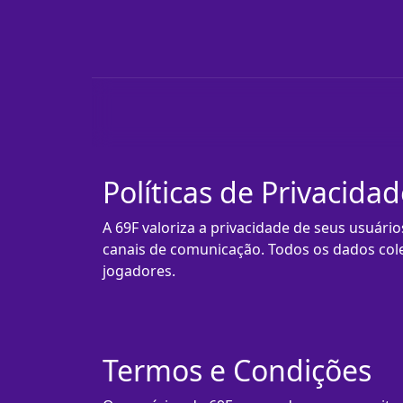
Políticas de Privacida
A 69F valoriza a privacidade de seus usuár
canais de comunicação. Todos os dados cole
jogadores.
Termos e Condições