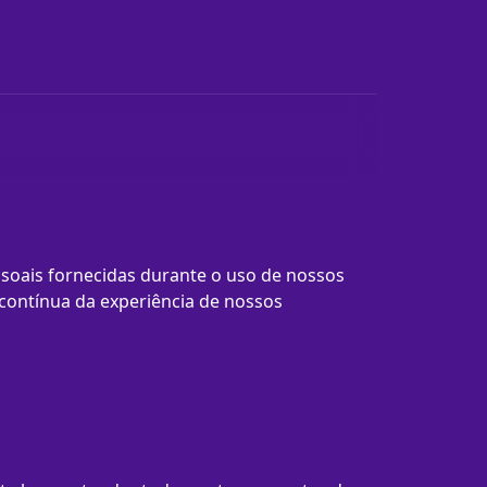
ssoais fornecidas durante o uso de nossos
 contínua da experiência de nossos