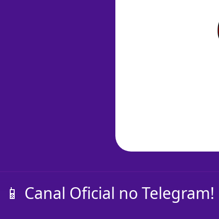
📱 Canal Oficial no Telegram!