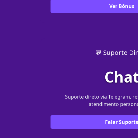
Ver Bônus
💬 Suporte Di
Cha
Suporte direto via Telegram, r
atendimento persona
Falar Suport