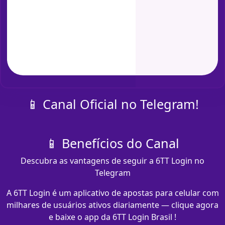
📱 Canal Oficial no Telegram!
📱 Benefícios do Canal
Descubra as vantagens de seguir a 6TT Login no
Telegram
A 6TT Login é um aplicativo de apostas para celular com
milhares de usuários ativos diariamente — clique agora
e baixe o app da 6TT Login Brasil !