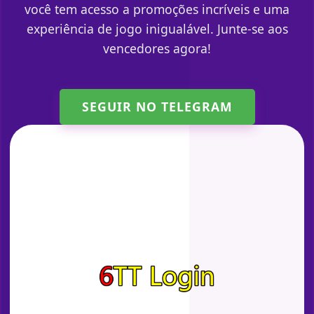
você tem acesso a promoções incríveis e uma
experiência de jogo inigualável. Junte-se aos
vencedores agora!
SEGUIR NO TELEGRAM