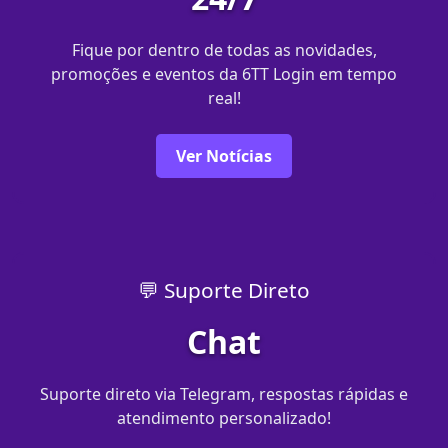
Fique por dentro de todas as novidades,
promoções e eventos da 6TT Login em tempo
real!
Ver Notícias
💬 Suporte Direto
Chat
Suporte direto via Telegram, respostas rápidas e
atendimento personalizado!