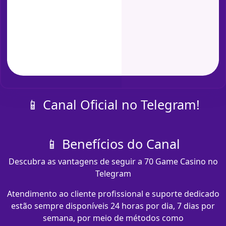
📱 Canal Oficial no Telegram!
📱 Benefícios do Canal
Descubra as vantagens de seguir a 70 Game Casino no
Telegram
Atendimento ao cliente profissional e suporte dedicado
estão sempre disponíveis 24 horas por dia, 7 dias por
semana, por meio de métodos como