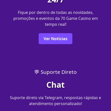
Fique por dentro de todas as novidades,
promoções e eventos da 70 Game Casino em
tempo real!
Ver Notícias
💬 Suporte Direto
Chat
Suporte direto via Telegram, respostas rápidas e
atendimento personalizado!