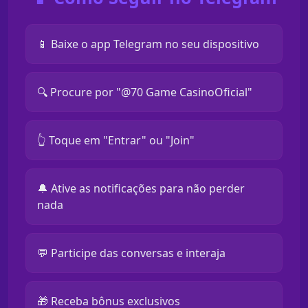
📱 Baixe o app Telegram no seu dispositivo
🔍 Procure por "@70 Game CasinoOficial"
👆 Toque em "Entrar" ou "Join"
🔔 Ative as notificações para não perder
nada
💬 Participe das conversas e interaja
🎁 Receba bônus exclusivos