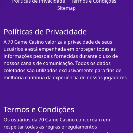
Políticas de Privacidade
Termos e Condições
Sitemap
Políticas de Privacidade
A 70 Game Casino valoriza a privacidade de seus
usuários e está empenhada em proteger todas as
informações pessoais fornecidas durante o uso de
nossos canais de comunicação. Todos os dados
coletados são utilizados exclusivamente para fins de
melhoria contínua da experiência de nossos jogadores.
Termos e Condições
Os usuários da 70 Game Casino concordam em
respeitar todas as regras e regulamentos