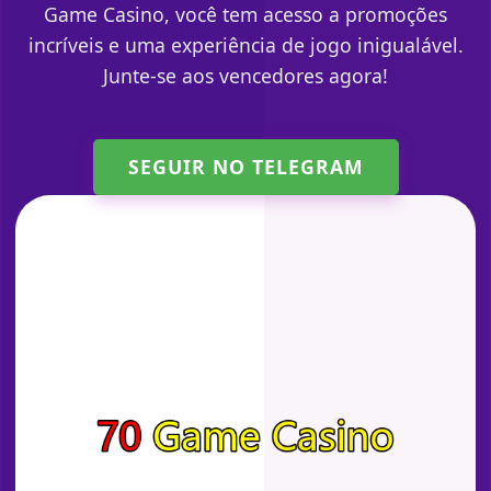
Game Casino, você tem acesso a promoções
incríveis e uma experiência de jogo inigualável.
Junte-se aos vencedores agora!
SEGUIR NO TELEGRAM