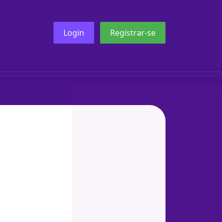
Login
Registrar-se