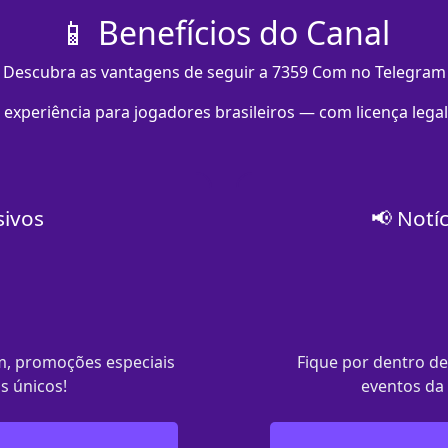
📱 Benefícios do Canal
Descubra as vantagens de seguir a 7359 Com no Telegram
xperiência para jogadores brasileiros — com licença legal 
sivos
📢 Notí
m, promoções especiais
Fique por dentro d
s únicos!
eventos da