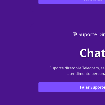
💬 Suporte Di
Cha
Suporte direto via Telegram, r
atendimento persona
Falar Suport