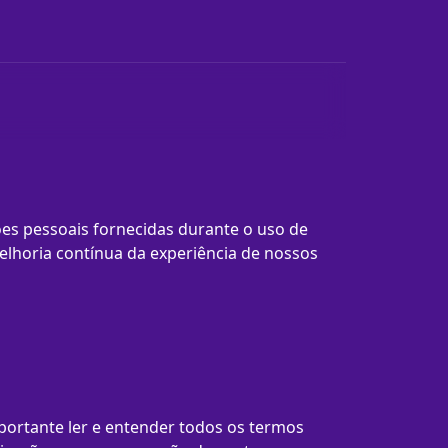
es pessoais fornecidas durante o uso de
elhoria contínua da experiência de nossos
portante ler e entender todos os termos