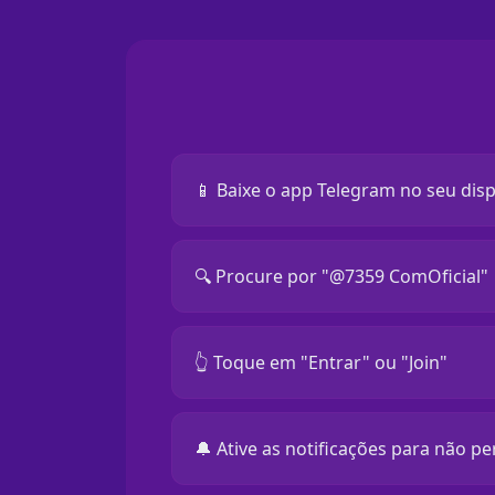
📱 Baixe o app Telegram no seu disp
🔍 Procure por "@7359 ComOficial"
👆 Toque em "Entrar" ou "Join"
🔔 Ative as notificações para não p