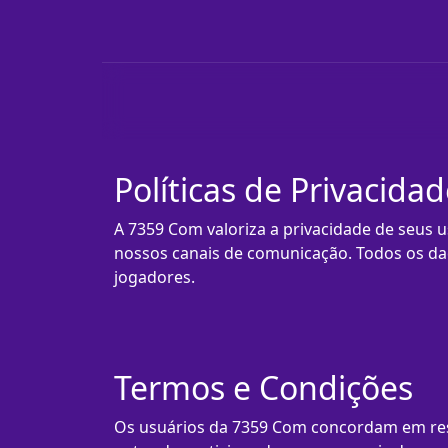
Políticas de Privacida
A 7359 Com valoriza a privacidade de seus
nossos canais de comunicação. Todos os dad
jogadores.
Termos e Condições
Os usuários da 7359 Com concordam em resp