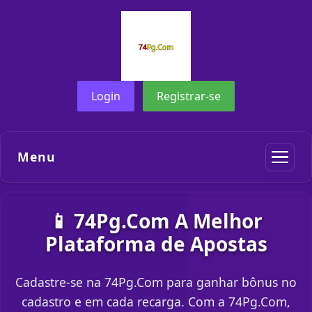
Login
Registrar-se
Menu
📱 74Pg.Com A Melhor
Plataforma de Apostas
Cadastre-se na 74Pg.Com para ganhar bônus no
cadastro e em cada recarga. Com a 74Pg.Com,