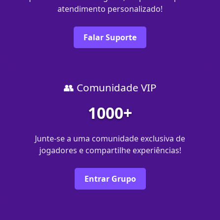
atendimento personalizado!
Falar Suporte
👥 Comunidade VIP
1000+
Junte-se a uma comunidade exclusiva de
jogadores e compartilhe experiências!
Entrar Grupo