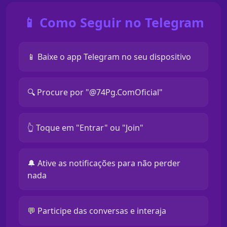
📱 Como Seguir no Telegram
📱 Baixe o app Telegram no seu dispositivo
🔍 Procure por "@74Pg.ComOficial"
👆 Toque em "Entrar" ou "Join"
🔔 Ative as notificações para não perder
nada
💬 Participe das conversas e interaja