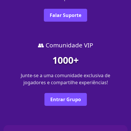
Falar Suporte
👥 Comunidade VIP
1000+
Junte-se a uma comunidade exclusiva de
jogadores e compartilhe experiências!
Entrar Grupo