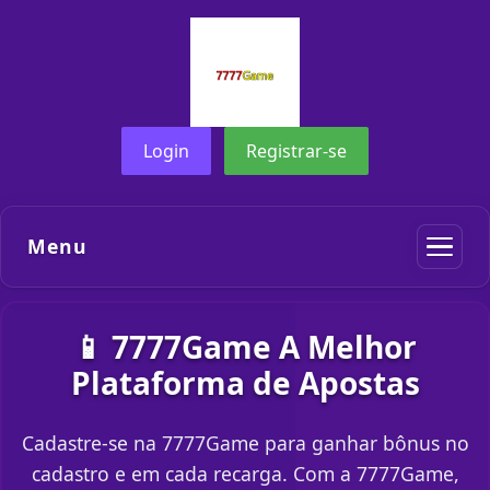
Login
Registrar-se
Menu
📱 7777Game A Melhor
Plataforma de Apostas
Cadastre-se na 7777Game para ganhar bônus no
cadastro e em cada recarga. Com a 7777Game,