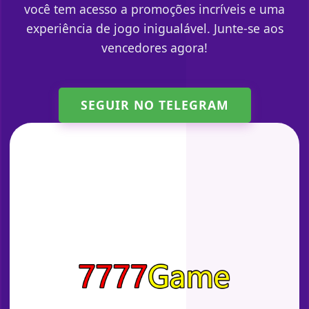
você tem acesso a promoções incríveis e uma
experiência de jogo inigualável. Junte-se aos
vencedores agora!
SEGUIR NO TELEGRAM