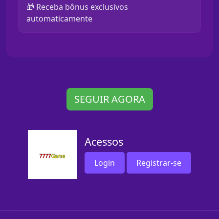
🎁 Receba bônus exclusivos
automaticamente
SEGUIR AGORA
Acessos
Login
Registrar-se