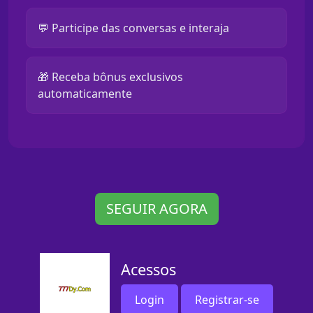
💬 Participe das conversas e interaja
🎁 Receba bônus exclusivos
automaticamente
SEGUIR AGORA
Acessos
Login
Registrar-se