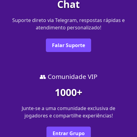
Chat
Suporte direto via Telegram, respostas rápidas e
atendimento personalizado!
Falar Suporte
👥 Comunidade VIP
1000+
Junte-se a uma comunidade exclusiva de
jogadores e compartilhe experiências!
Entrar Grupo