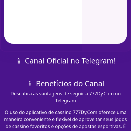
📱 Canal Oficial no Telegram!
📱 Benefícios do Canal
Descubra as vantagens de seguir a 777Dy.Com no
Telegram
O uso do aplicativo de cassino 777Dy.Com oferece uma
maneira conveniente e flexível de aproveitar seus jogos
de cassino favoritos e opções de apostas esportivas. É