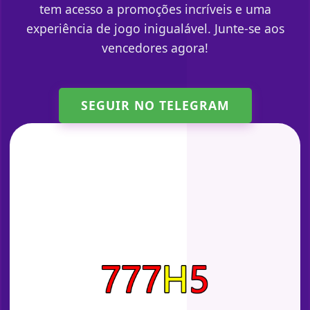
tem acesso a promoções incríveis e uma
experiência de jogo inigualável. Junte-se aos
vencedores agora!
SEGUIR NO TELEGRAM