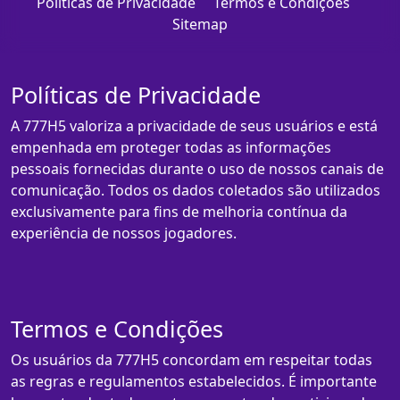
Políticas de Privacidade
Termos e Condições
Sitemap
Políticas de Privacidade
A 777H5 valoriza a privacidade de seus usuários e está
empenhada em proteger todas as informações
pessoais fornecidas durante o uso de nossos canais de
comunicação. Todos os dados coletados são utilizados
exclusivamente para fins de melhoria contínua da
experiência de nossos jogadores.
Termos e Condições
Os usuários da 777H5 concordam em respeitar todas
as regras e regulamentos estabelecidos. É importante