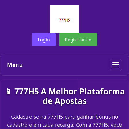
Login
Registrar-se
Menu
📱 777H5 A Melhor Plataforma
de Apostas
Cadastre-se na 777H5 para ganhar bônus no
cadastro e em cada recarga. Com a 777H5, você