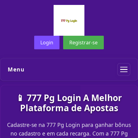
Login
Registrar-se
Menu
📱 777 Pg Login A Melhor
Plataforma de Apostas
Cadastre-se na 777 Pg Login para ganhar bônus
no cadastro e em cada recarga. Com a 777 Pg