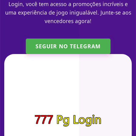
Login, você tem acesso a promoções incríveis e
uma experiência de jogo inigualável. Junte-se aos
vencedores agora!
SEGUIR NO TELEGRAM