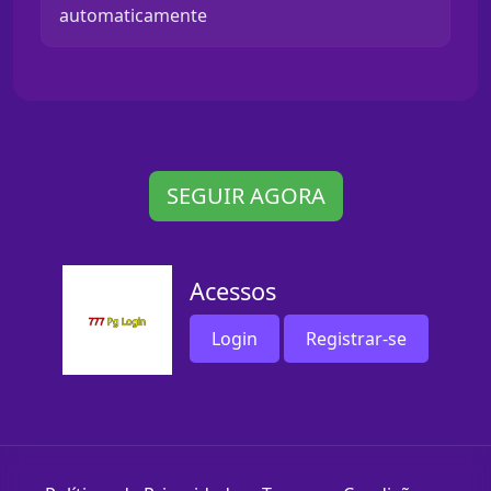
automaticamente
SEGUIR AGORA
Acessos
Login
Registrar-se