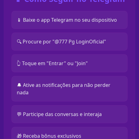
📱 Baixe o app Telegram no seu dispositivo
🔍 Procure por "@777 Pg LoginOficial"
👆 Toque em "Entrar" ou "Join"
🔔 Ative as notificações para não perder
nada
💬 Participe das conversas e interaja
🎁 Receba bônus exclusivos