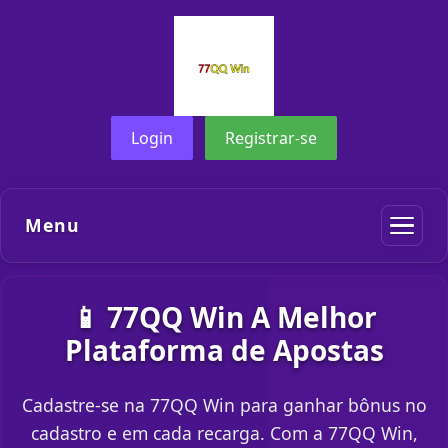
Login
Registrar-se
Menu
📱 77QQ Win A Melhor
Plataforma de Apostas
Cadastre-se na 77QQ Win para ganhar bônus no
cadastro e em cada recarga. Com a 77QQ Win,