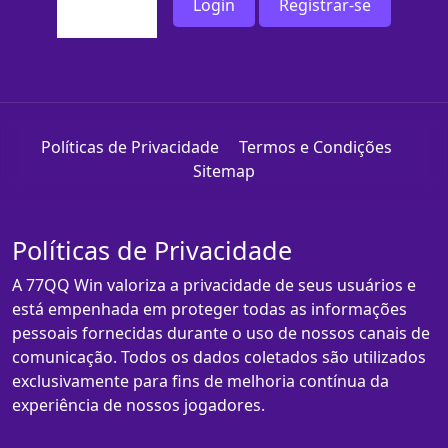
Login
Registrar-se
Políticas de Privacidade
Termos e Condições
Sitemap
Políticas de Privacidade
A 77QQ Win valoriza a privacidade de seus usuários e
está empenhada em proteger todas as informações
pessoais fornecidas durante o uso de nossos canais de
comunicação. Todos os dados coletados são utilizados
exclusivamente para fins de melhoria contínua da
experiência de nossos jogadores.