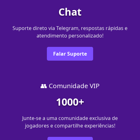
Chat
Suporte direto via Telegram, respostas rápidas e
atendimento personalizado!
Falar Suporte
👥 Comunidade VIP
1000+
Junte-se a uma comunidade exclusiva de
jogadores e compartilhe experiências!