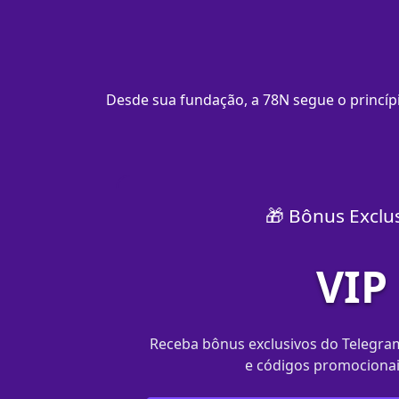
Desde sua fundação, a 78N segue o princípi
🎁 Bônus Exclu
VIP
Receba bônus exclusivos do Telegra
e códigos promocionai