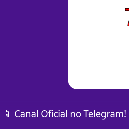
📱 Canal Oficial no Telegram!