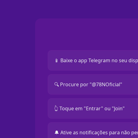
📱 Baixe o app Telegram no seu disp
🔍 Procure por "@78NOficial"
👆 Toque em "Entrar" ou "Join"
🔔 Ative as notificações para não p