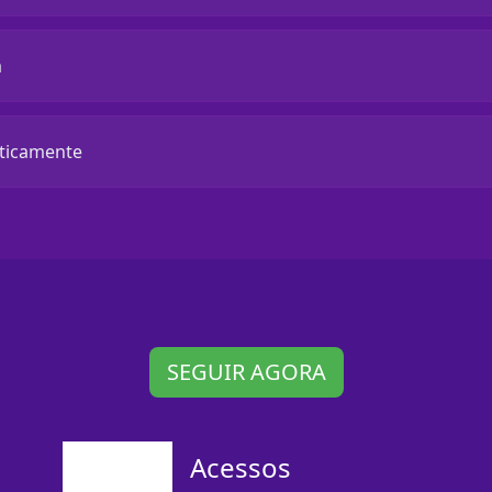
a
aticamente
SEGUIR AGORA
Acessos