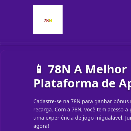
📱 78N A Melhor
Plataforma de A
Cadastre-se na 78N para ganhar bônus 
recarga. Com a 78N, você tem acesso a 
uma experiência de jogo inigualável. J
agora!