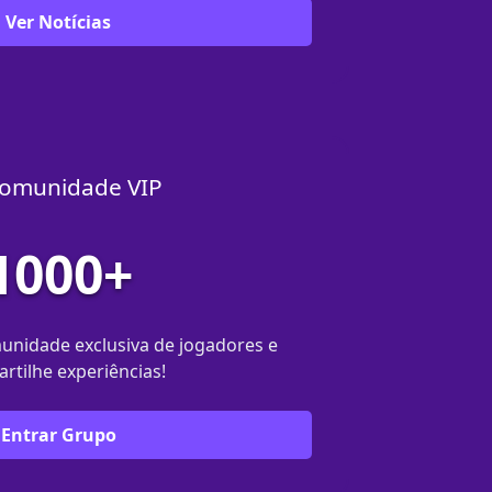
Ver Notícias
Comunidade VIP
1000+
unidade exclusiva de jogadores e
rtilhe experiências!
Entrar Grupo