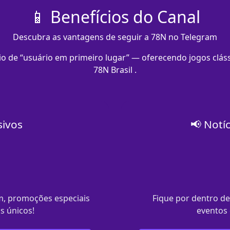
📱 Benefícios do Canal
Descubra as vantagens de seguir a 78N no Telegram
o de “usuário em primeiro lugar” — oferecendo jogos cláss
78N Brasil .
sivos
📢 Notí
m, promoções especiais
Fique por dentro d
s únicos!
eventos