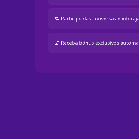
💬 Participe das conversas e interaj
🎁 Receba bônus exclusivos autom