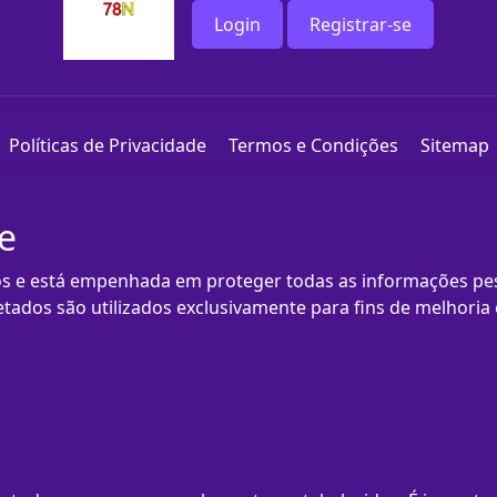
Login
Registrar-se
Políticas de Privacidade
Termos e Condições
Sitemap
de
ios e está empenhada em proteger todas as informações pe
tados são utilizados exclusivamente para fins de melhoria