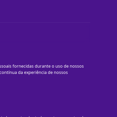
ssoais fornecidas durante o uso de nossos
 contínua da experiência de nossos