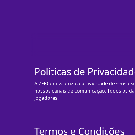
Políticas de Privacida
A 7FF.Com valoriza a privacidade de seus u
nossos canais de comunicação. Todos os dad
jogadores.
Termos e Condições