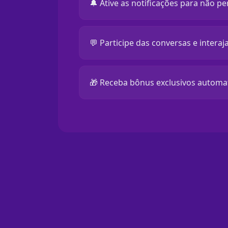
🔔 Ative as notificações para não p
💬 Participe das conversas e interaj
🎁 Receba bônus exclusivos autom