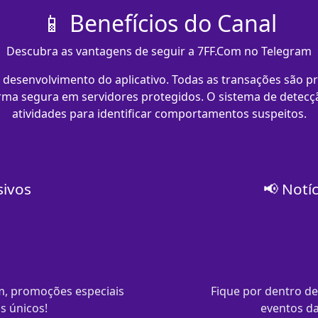
📱 Benefícios do Canal
Descubra as vantagens de seguir a 7FF.Com no Telegram
desenvolvimento do aplicativo. Todas as transações são prot
ma segura em servidores protegidos. O sistema de detec
atividades para identificar comportamentos suspeitos.
sivos
📢 Notí
m, promoções especiais
Fique por dentro d
s únicos!
eventos d