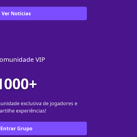
Ver Notícias
Comunidade VIP
1000+
unidade exclusiva de jogadores e
rtilhe experiências!
Entrar Grupo