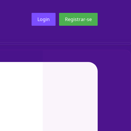
Login
Registrar-se