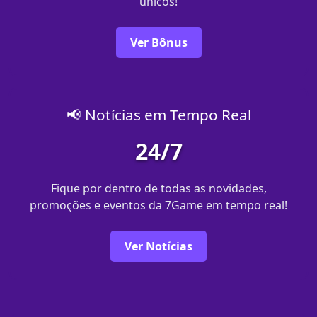
únicos!
Ver Bônus
📢 Notícias em Tempo Real
24/7
Fique por dentro de todas as novidades,
promoções e eventos da 7Game em tempo real!
Ver Notícias