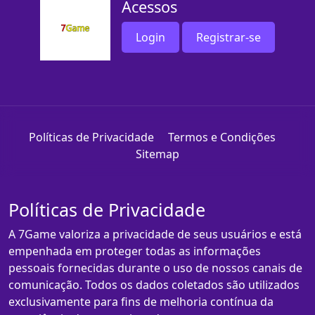
Acessos
Login
Registrar-se
Políticas de Privacidade
Termos e Condições
Sitemap
Políticas de Privacidade
A 7Game valoriza a privacidade de seus usuários e está
empenhada em proteger todas as informações
pessoais fornecidas durante o uso de nossos canais de
comunicação. Todos os dados coletados são utilizados
exclusivamente para fins de melhoria contínua da