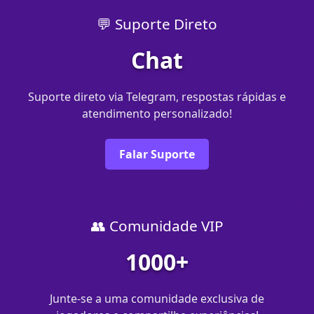
💬 Suporte Direto
Chat
Suporte direto via Telegram, respostas rápidas e
atendimento personalizado!
Falar Suporte
👥 Comunidade VIP
1000+
Junte-se a uma comunidade exclusiva de