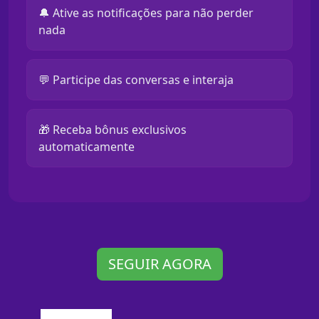
🔔 Ative as notificações para não perder
nada
💬 Participe das conversas e interaja
🎁 Receba bônus exclusivos
automaticamente
SEGUIR AGORA