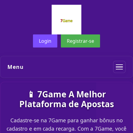
Login
Registrar-se
Menu
📱 7Game A Melhor
Plataforma de Apostas
Cadastre-se na 7Game para ganhar bônus no
cadastro e em cada recarga. Com a 7Game, você