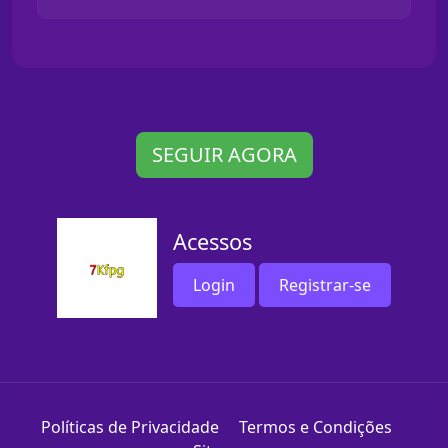
SEGUIR AGORA
Acessos
Login
Registrar-se
Políticas de Privacidade
Termos e Condições