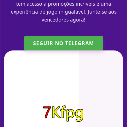
tem acesso a promoções incríveis e uma
experiência de jogo inigualável. Junte-se aos
vencedores agora!
SEGUIR NO TELEGRAM