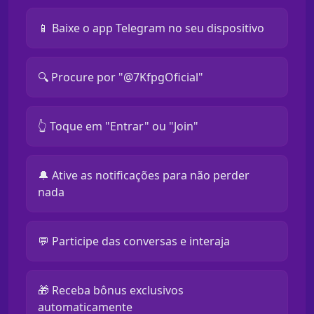
📱 Baixe o app Telegram no seu dispositivo
🔍 Procure por "@7KfpgOficial"
👆 Toque em "Entrar" ou "Join"
🔔 Ative as notificações para não perder
nada
💬 Participe das conversas e interaja
🎁 Receba bônus exclusivos
automaticamente