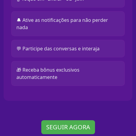
🔔 Ative as notificações para não perder
nada
💬 Participe das conversas e interaja
🎁 Receba bônus exclusivos
automaticamente
SEGUIR AGORA