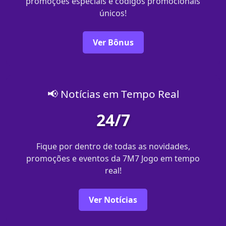
promoções especiais e códigos promocionais
únicos!
Ver Bônus
📢 Notícias em Tempo Real
24/7
Fique por dentro de todas as novidades,
promoções e eventos da 7M7 Jogo em tempo
real!
Ver Notícias