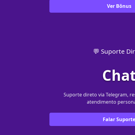
Ver Bônus
💬 Suporte Di
Cha
Suporte direto via Telegram, r
atendimento persona
Falar Suport