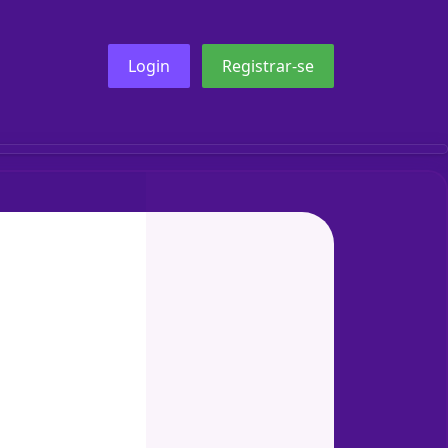
Login
Registrar-se