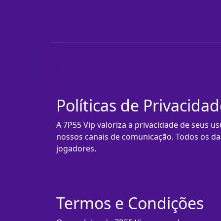
Políticas de Privacida
A 7P55 Vip valoriza a privacidade de seus 
nossos canais de comunicação. Todos os dad
jogadores.
Termos e Condições