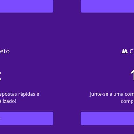
reto
👥 
t
espostas rápidas e
Junte-se a uma com
lizado!
compa
e