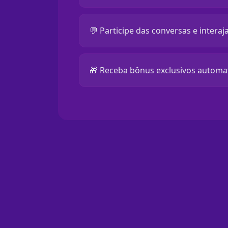
💬 Participe das conversas e interaj
🎁 Receba bônus exclusivos autom