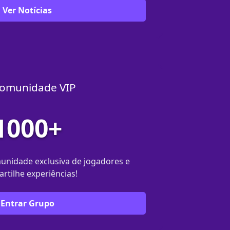
Ver Notícias
Comunidade VIP
1000+
unidade exclusiva de jogadores e
rtilhe experiências!
Entrar Grupo