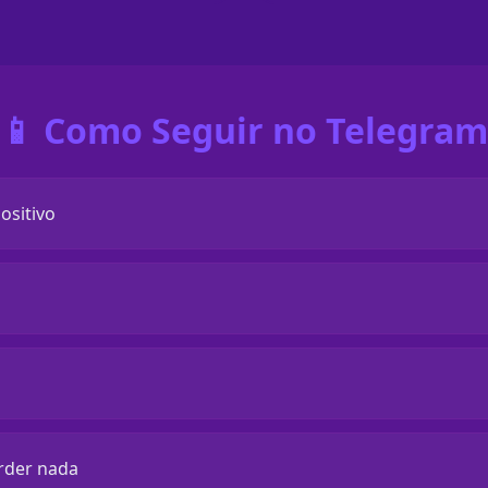
📱 Como Seguir no Telegram
ositivo
erder nada