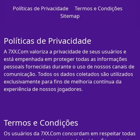
Políticas de Privacidade
Termos e Condições
Sitemap
Políticas de Privacidade
A 7XX.Com valoriza a privacidade de seus usuários e
está empenhada em proteger todas as informações
pessoais fornecidas durante o uso de nossos canais de
comunicação. Todos os dados coletados são utilizados
exclusivamente para fins de melhoria contínua da
experiência de nossos jogadores.
Termos e Condições
Os usuários da 7XX.Com concordam em respeitar todas