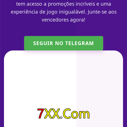
tem acesso a promoções incríveis e uma
experiência de jogo inigualável. Junte-se aos
vencedores agora!
SEGUIR NO TELEGRAM