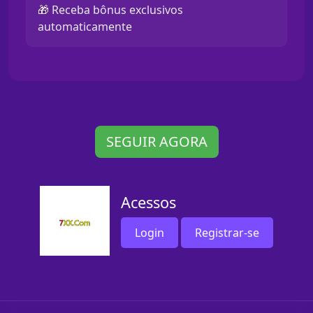
🎁 Receba bônus exclusivos
automaticamente
SEGUIR AGORA
Acessos
Login
Registrar-se