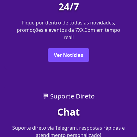
24/7
Fique por dentro de todas as novidades,
promoções e eventos da 7XX.Com em tempo
real!
Ver Notícias
💬 Suporte Direto
Chat
Suporte direto via Telegram, respostas rápidas e
atendimento personalizado!