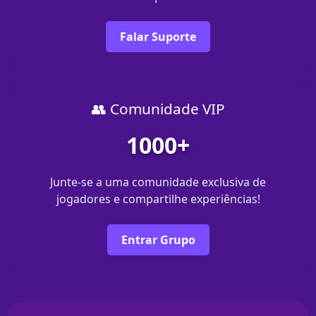
Falar Suporte
👥 Comunidade VIP
1000+
Junte-se a uma comunidade exclusiva de
jogadores e compartilhe experiências!
Entrar Grupo