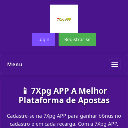
Login
Registrar-se
Menu
📱 7Xpg APP A Melhor
Plataforma de Apostas
Cadastre-se na 7Xpg APP para ganhar bônus no
cadastro e em cada recarga. Com a 7Xpg APP,