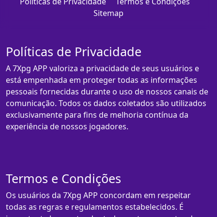
Políticas de Privacidade
Termos e Condições
Sitemap
Políticas de Privacidade
A 7Xpg APP valoriza a privacidade de seus usuários e
está empenhada em proteger todas as informações
pessoais fornecidas durante o uso de nossos canais de
comunicação. Todos os dados coletados são utilizados
exclusivamente para fins de melhoria contínua da
experiência de nossos jogadores.
Termos e Condições
Os usuários da 7Xpg APP concordam em respeitar
todas as regras e regulamentos estabelecidos. É