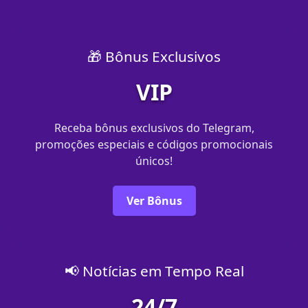
🎁 Bônus Exclusivos
VIP
Receba bônus exclusivos do Telegram,
promoções especiais e códigos promocionais
únicos!
Ver Bônus
📢 Notícias em Tempo Real
24/7