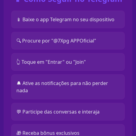
📱 Baixe o app Telegram no seu dispositivo
🔍 Procure por "@7Xpg APPOficial"
👆 Toque em "Entrar" ou "Join"
🔔 Ative as notificações para não perder
nada
💬 Participe das conversas e interaja
🎁 Receba bônus exclusivos