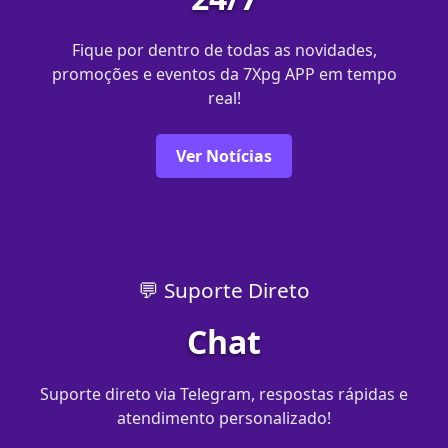
Fique por dentro de todas as novidades,
promoções e eventos da 7Xpg APP em tempo
real!
Ver Notícias
💬 Suporte Direto
Chat
Suporte direto via Telegram, respostas rápidas e
atendimento personalizado!