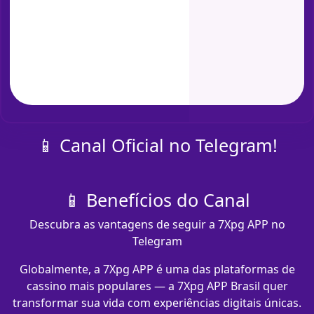
📱 Canal Oficial no Telegram!
📱 Benefícios do Canal
Descubra as vantagens de seguir a 7Xpg APP no
Telegram
Globalmente, a 7Xpg APP é uma das plataformas de
cassino mais populares — a 7Xpg APP Brasil quer
transformar sua vida com experiências digitais únicas.