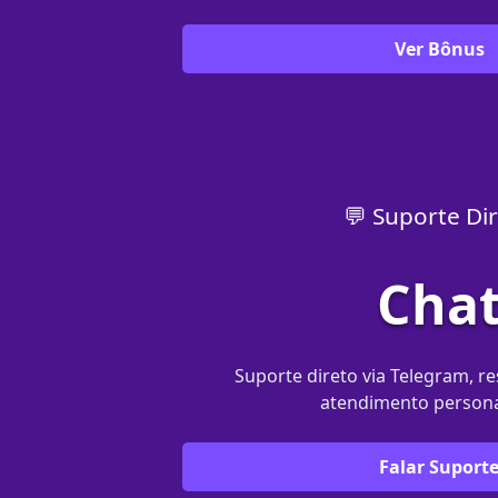
Ver Bônus
💬 Suporte Di
Cha
Suporte direto via Telegram, r
atendimento persona
Falar Suport