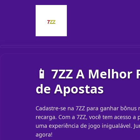
📱 7ZZ A Melhor
de Apostas
Cadastre-se na 7ZZ para ganhar bônus 
recarga. Com a 7ZZ, você tem acesso a 
uma experiência de jogo inigualável. J
agora!