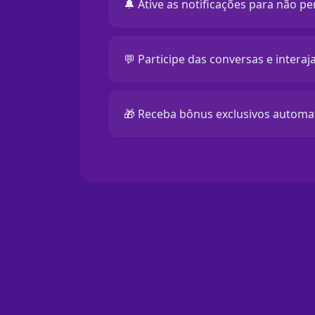
🔔 Ative as notificações para não p
💬 Participe das conversas e interaj
🎁 Receba bônus exclusivos autom