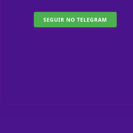
SEGUIR NO TELEGRAM