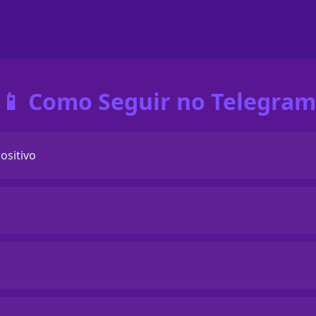
📱 Como Seguir no Telegram
ositivo