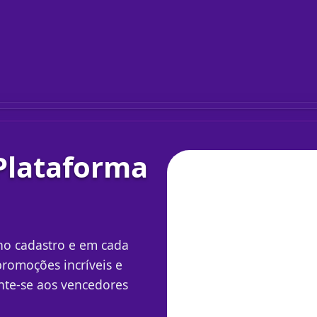
 Plataforma
no cadastro e em cada
promoções incríveis e
unte-se aos vencedores